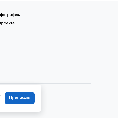
фографика
проекте
е
Принимаю