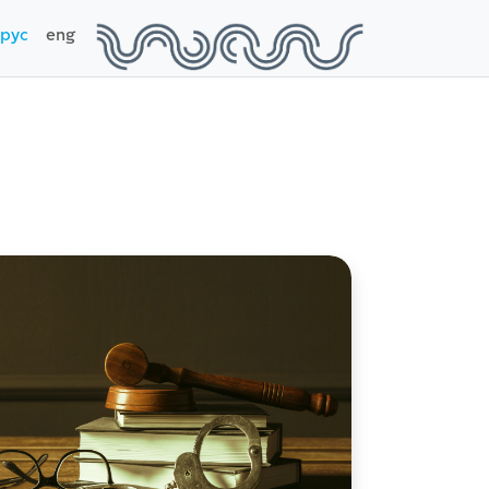
рус
eng