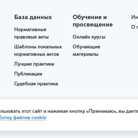
База данных
Обучение и
Ин
просвещение
О 
Нормативные
правовые акты
Онлайн курсы
Шаблоны локальных
Обучающие
нормативных актов
материалы
Лучшие практики
Публикации
Судебная практика
Пользовательское
Техническая поддержка
льзовать этот сайт и нажимая кнопку «Принимаю», вы дает
|
|
соглашение
info@portalprofile.ru
ботку файлов cookie