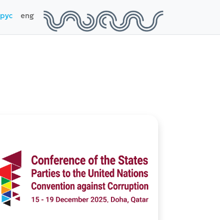
рус
eng