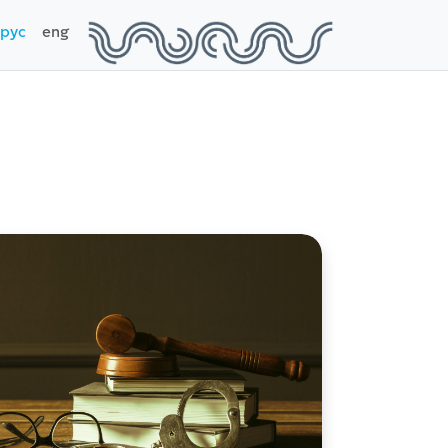
рус
eng