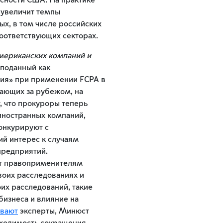
сности США. На практике
о увеличит темпы
х, в том числе российских
соответствующих секторах.
мериканских компаний и
поданный как
ния» при применении FCPA в
ающих за рубежом, на
т, что прокуроры теперь
иностранных компаний,
онкурируют с
ий интерес к случаям
предприятий.
т правоприменителям
воих расследованиях и
их расследований, такие
бизнеса и влияние на
ывают
эксперты, Минюст