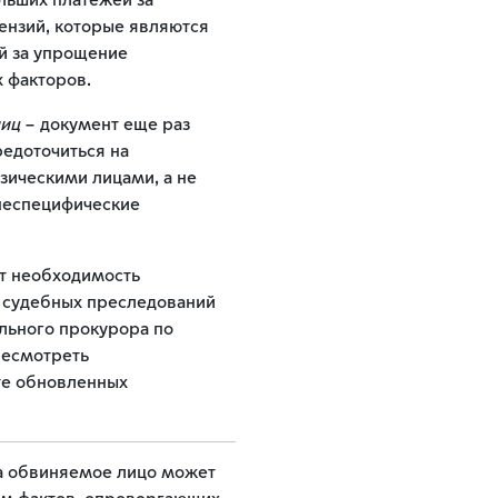
льших платежей за
ензий, которые являются
й за упрощение
х факторов.
лиц
– документ еще раз
редоточиться на
ическими лицами, а не
неспецифические
т необходимость
 судебных преследований
ьного прокурора по
ресмотреть
те обновленных
да обвиняемое лицо может