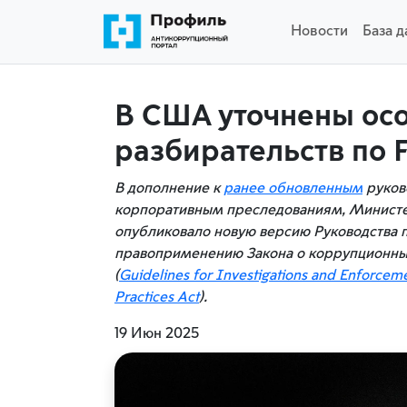
Новости
База 
В США уточнены ос
разбирательств по 
В дополнение к
ранее обновленным
руков
корпоративным преследованиям, Минист
опубликовало новую версию Руководства 
правоприменению Закона о коррупционны
(
Guidelines
for
Investigations
and
Enforcem
Practices
Act
).
19 Июн 2025