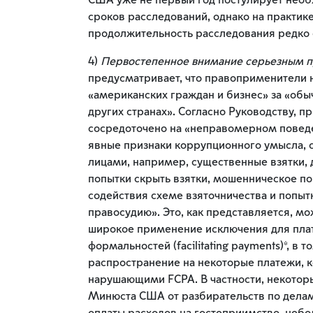
США уже не первый год постулирует нео
сроков расследований, однако на практик
продолжительность расследования редко с
4)
Первостепенное внимание серьезным 
предусматривает, что правоприменители 
«американских граждан и бизнес» за «обы
других странах». Согласно Руководству, 
сосредоточено на «неправомерном поведе
явные признаки коррупционного умысла, 
лицами, например, существенные взятки,
попытки скрыть взятки, мошенническое по
содействия схеме взяточничества и попыт
правосудию». Это, как представляется, м
широкое применение исключения для пла
формальностей (facilitating payments)*, в т
распространение на некоторые платежи, к
нарушающими FCPA. В частности, некотор
Минюста США от разбирательств по делам