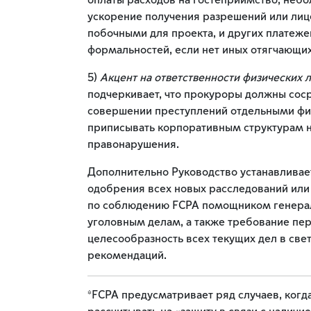
оплаты расходов на гостеприимство, небо
ускорение получения разрешений или лиц
побочными для проекта, и других платеже
формальностей, если нет иных отягчающи
5)
Акцент на ответственности физических 
подчеркивает, что прокуроры должны сос
совершении преступлений отдельными физ
приписывать корпоративным структурам 
правонарушения.
Дополнительно Руководство устанавливае
одобрения всех новых расследований или
по соблюдению FCPA помощником генерал
уголовным делам, а также требование пе
целесообразность всех текущих дел в све
рекомендаций.
*FCPA предусматривает ряд случаев, ког