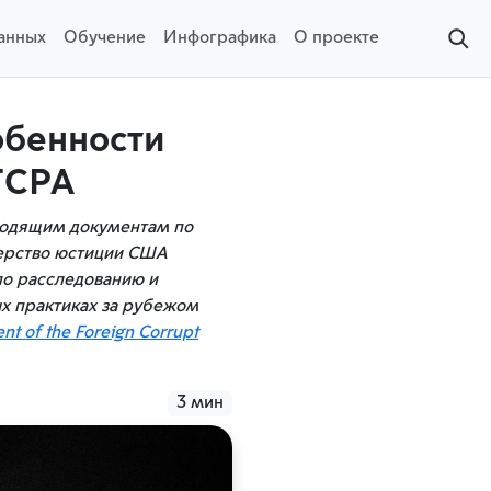
данных
Обучение
Инфографика
О проекте
обенности
FCPA
одящим документам по
ерство юстиции США
по расследованию и
х практиках за рубежом
ent
of
the
Foreign
Corrupt
3 мин