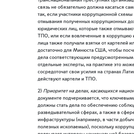
транснациональных преступных организац
связь не обязательно должна касаться са
так, если участники коррупционной схемы
отмывания полученных коррупционных до
юридических лиц, которые также отмывают
ТПО, или если вовлеченные в коррупцию
лица также получали взятки от картелей и
достаточно для Минюста США, чтобы посчи
дела соответствующим предусмотренным
отдельные эксперты, на практике это може
сосредоточат свои усилия на странах Лати
действуют картели и ТПО.
2)
Приоритет на делах, касающихся нацио
документе подчеркивается, что ключевы
должны стать дела по обеспечению соблю
разведывательной сферах, а также в сфер
инфраструктуры (например, в части добы
полезных ископаемых), поскольку коррупц