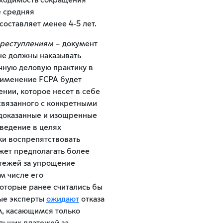
бходимость сокращения
е средняя
оставляет менее 4-5 лет.
преступлениям
– документ
не должны наказывать
чную деловую практику в
применение FCPA будет
нии, которое несет в себе
связанного с конкретными
 доказанные и изощренные
ведение в целях
ки воспрепятствовать
ожет предполагать более
тежей за упрощение
ом числе его
оторые ранее считались бы
ые эксперты
ожидают
отказа
, касающимся только