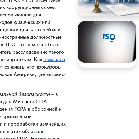
ий (ТПО)
– при этом такая
мих коррупционных схем:
 использовали для
ходов физических или
 деньги для картелей или
 иностранные должностные
ли ТПО, этого может быть
тать расследование такого
 приоритетам. Как
отмечают
т означать, что прокуроры
нской Америки, где активно
нальной безопасности
– в
ми для Минюста США
дения FCPA в оборонной и
е критической
чи и переработки важнейших
ия в этих областях