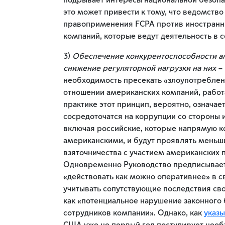
подрывает интересы национальной безопа
это может привести к тому, что ведомств
правоприменения FCPA против иностранны
компаний, которые ведут деятельность в 
3)
Обеспечение конкурентоспособности а
снижение регуляторной нагрузки на них
– 
необходимость пресекать «злоупотребле
отношении американских компаний, работ
практике этот принцип, вероятно, означае
сосредоточатся на коррупции со стороны 
включая российские, которые напрямую к
американскими, и будут проявлять меньш
взяточничества с участием американских 
Одновременно Руководство предписывае
«действовать как можно оперативнее» в с
учитывать сопутствующие последствия сво
как «потенциальное нарушение законного 
сотрудников компании». Однако, как
указ