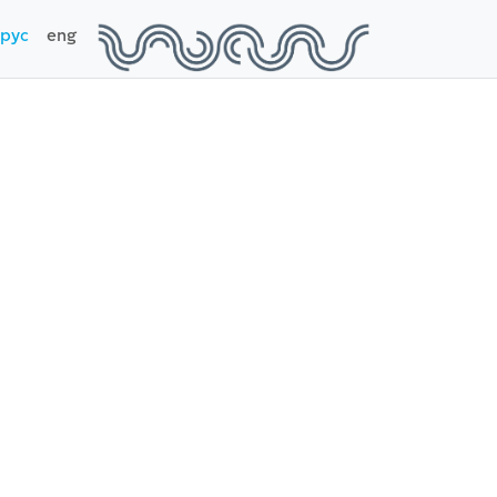
рус
eng