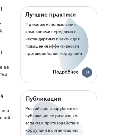
1
Лучшие практики
е
Примеры использования
й
компаниями передовых и
нестандартных практик для
повышения эффективности
1
противодействия коррупции
е ее
Подробнее
тьи
14
Публикации
Российские и зарубежные
 его
публикации по различным
йской
аспектам противодействия
коррупции в организациях