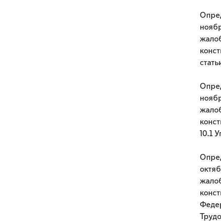
Опред
ноябр
жалоб
конст
стать
Опред
ноябр
жалоб
конст
10.1 
Опред
октяб
жалоб
конст
Федер
Трудо