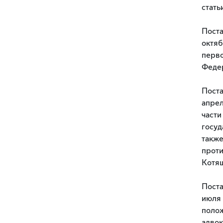
стать
Поста
октяб
перво
Федер
Поста
апрел
части
госуд
также
проти
Котя
Поста
июля 
полож