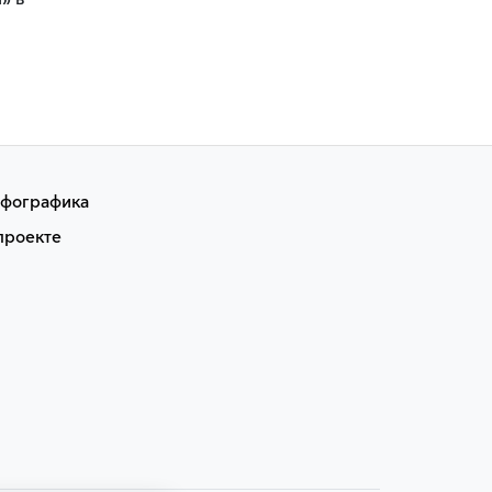
» в
фографика
проекте