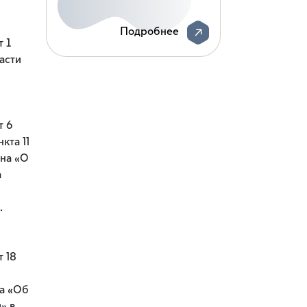
Подробнее
 1
асти
т 6
кта 11
она «О
а
.
 18
на «Об