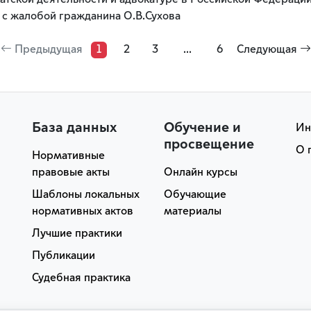
атской деятельности и адвокатуре в Российской Федерации
 с жалобой гражданина О.В.Сухова
Предыдущая
1
2
3
...
6
Следующая
База данных
Обучение и
Ин
просвещение
О 
Нормативные
правовые акты
Онлайн курсы
Шаблоны локальных
Обучающие
нормативных актов
материалы
Лучшие практики
Публикации
Судебная практика